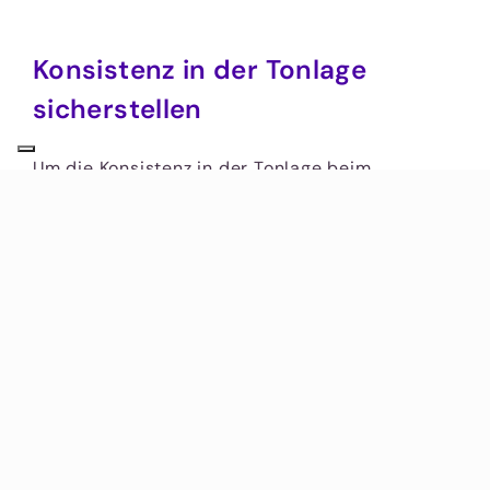
Konsistenz in der Tonlage
sicherstellen
Um die Konsistenz in der Tonlage beim
Umschreiben von Texten zu gewährleisten, ist
es entscheidend, einen einheitlichen Stil zu
beibehalten, der der Zielgruppe und dem Zweck
des Textes entspricht. Achten Sie darauf, die
gleiche Sprachebene und Fachterminologie
durchgehend zu verwenden. Das Lesen und
Anpassen älterer Abschnitte nach
Fertigstellung neuer Teile hilft, eine
durchgängige Tonlage zu sichern. Dies stärkt
die Wirkung Ihres Textes und macht Ihre
Botschaft klarer und überzeugender.