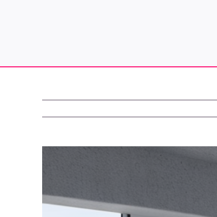
Zeige
grösseres
Bild