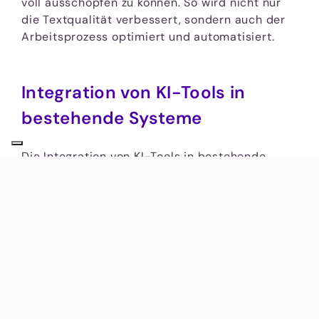
voll ausschöpfen zu können. So wird nicht nur
die Textqualität verbessert, sondern auch der
Arbeitsprozess optimiert und automatisiert.
Integration von KI-Tools in
bestehende Systeme
Die Integration von KI-Tools in bestehende
Systeme erfordert eine sorgfältige Planung und
Anpassung. Es beginnt mit der Auswahl
passender KI-Anwendungen, die speziell für die
jeweiligen Anforderungen des Unternehmens
entwickelt wurden. Weiterhin ist die Schulung
der Mitarbeiter entscheidend, um die
Akzeptanz und effektive Nutzung der neuen
Technologien zu gewährleisten. Durch die
Implementierung von KI können Unternehmen