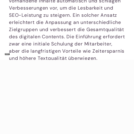
vorhandene Inhalte automatisch und schlagen
Verbesserungen vor, um die Lesbarkeit und
SEO-Leistung zu steigern. Ein solcher Ansatz
erleichtert die Anpassung an unterschiedliche
Zielgruppen und verbessert die Gesamtqualität
des digitalen Contents. Die Einführung erfordert
zwar eine initiale Schulung der Mitarbeiter,
aber die langfristigen Vorteile wie Zeitersparnis
und höhere Textqualität überwiegen.
Schulung der Mitarbeiter
Eine fundierte Schulung der Mitarbeiter ist
entscheidend, um die Potenziale von KI-
basierten Tools zur Textumgestaltung voll
auszuschöpfen. Viele Unternehmen erkennen,
dass ohne angemessene Bildung und
fortlaufendes Training die Implementierung