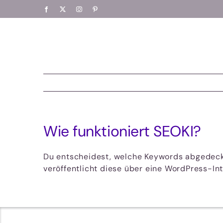
Zum
Facebook
X
Instagram
Pinterest
Inhalt
springen
Wie funktioniert SEOKI?
Du entscheidest, welche Keywords abgedeckt 
veröffentlicht diese über eine WordPress-In