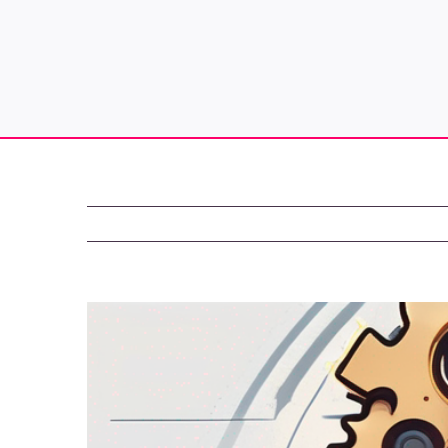
Zeige
grösseres
Bild