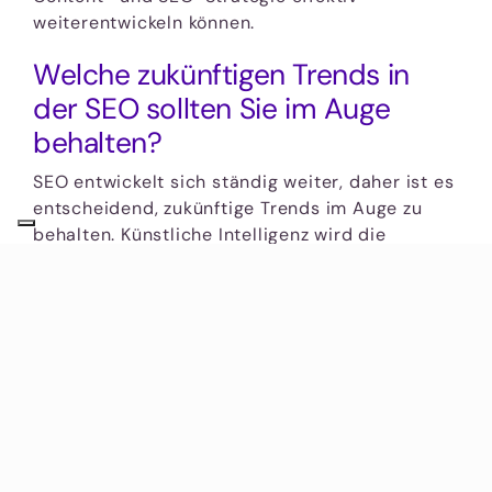
weiterentwickeln können.
Welche zukünftigen Trends in
der SEO sollten Sie im Auge
behalten?
SEO entwickelt sich ständig weiter, daher ist es
entscheidend, zukünftige Trends im Auge zu
behalten. Künstliche Intelligenz wird die
Personalisierung von Suchanfragen stark
beeinflussen und die Bedeutung von Voice
Search und visuellen Suchtechnologien nimmt
zu. Zudem wird die Bedeutung von E-A-T
(Expertise, Authority, Trustworthiness) weiter
wachsen. Um wettbewerbsfähig zu bleiben,
sollten Unternehmen ihre SEO-Strategien
flexibel anpassen und innovative Technologien
wie auch qualitativ hochwertige Inhalte in den