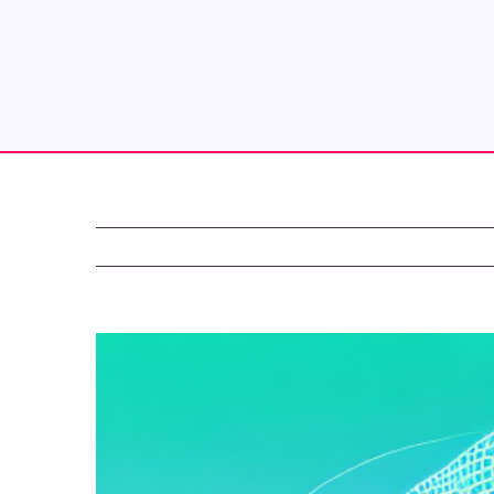
Zeige
grösseres
Bild