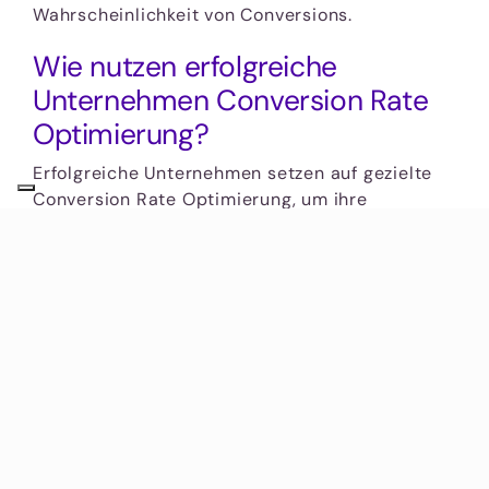
Wahrscheinlichkeit von Conversions.
Wie nutzen erfolgreiche
Unternehmen Conversion Rate
Optimierung?
Erfolgreiche Unternehmen setzen auf gezielte
Conversion Rate Optimierung, um ihre
Verkaufszahlen zu steigern. Sie nutzen
fortgeschrittene Analysewerkzeuge, führen
konsequent A/B-Tests durch und optimieren
kontinuierlich ihre Landing-Pages. Durch die
Anwendung bewährter Techniken wie effektive
Call-to-Actions und schnelle
Ladegeschwindigkeiten maximieren sie die
Nutzererfahrung und steigern somit die
Conversion Rates. Lernen Sie von den
Branchenführern, wie man durch strategische
Anpassungen signifikante Verbesserungen