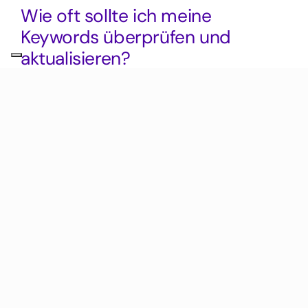
Wie oft sollte ich meine
Keywords überprüfen und
aktualisieren?
Regelmäßige Überprüfungen Ihrer Keywords
sind entscheidend für den langfristigen SEO-
Erfolg. Es wird empfohlen, Keywords
mindestens alle drei bis sechs Monate zu
aktualisieren. Veränderungen in Suchtrends,
Wettbewerbsaktivitäten und Algorithmus-
Updates machen eine kontinuierliche
Anpassung notwendig, um Sichtbarkeit und
Relevanz zu sichern. Achten Sie auf Traffic-
Schwankungen und Ranking-Verluste, um
rechtzeitig reagieren zu können.
Empfohlene Frequenz für