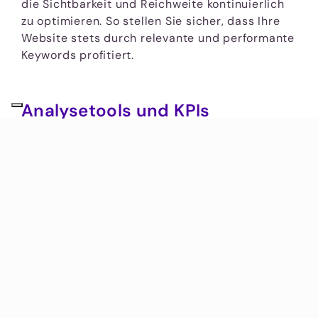
die Sichtbarkeit und Reichweite kontinuierlich
zu optimieren. So stellen Sie sicher, dass Ihre
Website stets durch relevante und performante
Keywords profitiert.
Analysetools und KPIs
Um die Ergebnisse der Keyword-Recherche
effektiv zu überwachen, sind Analysetools und
KPIs unerlässlich. Google Analytics und Google
Search Console bieten wertvolle Einblicke in die
Performance von Keywords. Wichtige KPIs wie
organischer Traffic, Klickrate (CTR) und
durchschnittliche Position helfen, den Erfolg
der ausgewählten Keywords zu bewerten. Durch
regelmäßige Überprüfung dieser Metriken
können notwendige Anpassungen vorgenommen