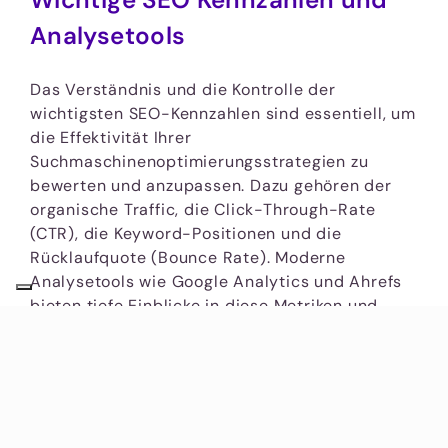
Analysetools
Das Verständnis und die Kontrolle der
wichtigsten SEO-Kennzahlen sind essentiell, um
die Effektivität Ihrer
Suchmaschinenoptimierungsstrategien zu
bewerten und anzupassen. Dazu gehören der
organische Traffic, die Click-Through-Rate
(CTR), die Keyword-Positionen und die
Rücklaufquote (Bounce Rate). Moderne
Analysetools wie Google Analytics und Ahrefs
bieten tiefe Einblicke in diese Metriken und
ermöglichen es, präzise Anpassungen
vorzunehmen, um die Sichtbarkeit und das
Ranking Ihrer Webseite zu verbessern. Das
kontinuierliche Monitoring dieser Kennzahlen ist
entscheidend, um Ihre SEO-Ziele effizient zu