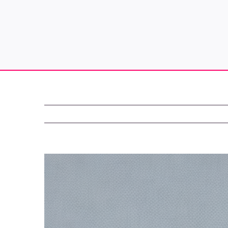
Zeige
grösseres
Bild