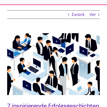
Zurück
Vor
Zeige
grösseres
Bild
7 inspirierende Erfolgsgeschichten