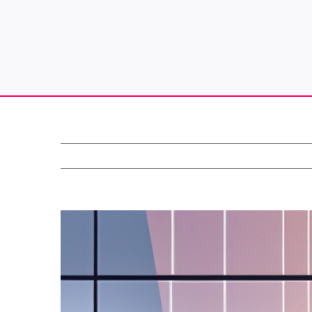
Zeige
grösseres
Bild