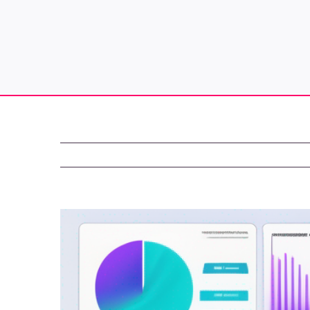
Zeige
grösseres
Bild