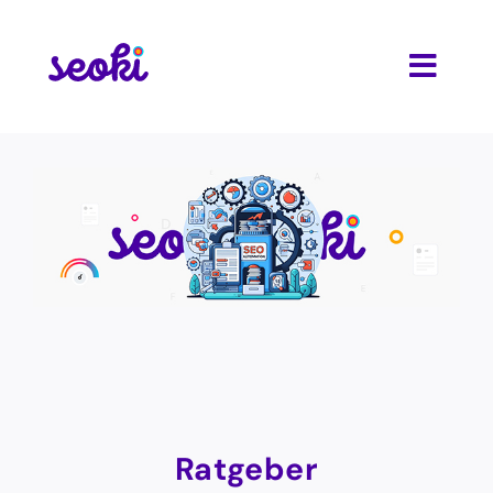
Zum
Inhalt
springen
Toggl
Navig
So funktioniert’s
Features
Casestudy
Preise
FAQs
Ratgeber