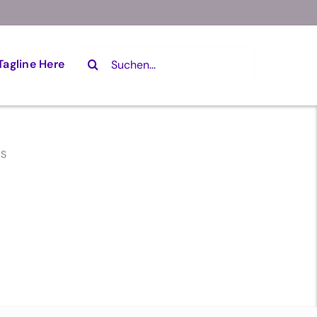
Suche
Tagline Here
nach:
ES